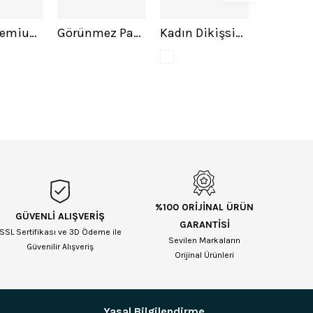
Erkek Premium Dikişsiz Babet 12'li Çorap Asortili
Görünmez Pamuk Çorap 3lü Asorti Paket 12li
Kadın Dikişsiz Roll Top Lastiksiz 6LI Bambu Çorap
%100 ORİJİNAL ÜRÜN
GÜVENLİ ALIŞVERİŞ
GARANTİSİ
SSL Sertifikası ve 3D Ödeme ile
Sevilen Markaların
Güvenilir Alışveriş
Orijinal Ürünleri
Yasal Bilgilendirme