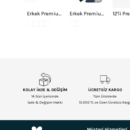
Toptan 12'li Kadın Premium Modal Çorap Karışık Renk-B86
Erkek Premium Dikişsiz Kokulu Yazlık 12'li Bambu Çorap Mix
Erkek Premium Dikişsiz Roll Top Lastiksiz 12'li Bambu Çorap Asorti
KOLAY İADE & DEĞİŞİM
ÜCRETSİZ KARGO
14 Gün İçerisinde
Tüm Ürünlerde
İade & Değişim Hakkı
15.000 TL ve Üzeri Ücretsiz Karg
Müşteri Hizmetleri