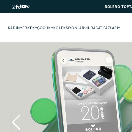
BOLERO TOPTAN
KADIN
ERKEK
ÇOCUK
KOLEKSİYONLAR
İHRACAT FAZLASI