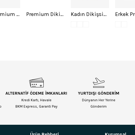
12'li Premium Görünmez Bambu Kısa Patik Çorap Karışık
Premium Dikişsiz Erkek Bambu Soket Çorap 7'li
Kadın Dikişsiz Modal Görünmez 12'li Asortili Çorap
ALTERNATİF ÖDEME İMKANLARI
YURTDIŞI GÖNDERİM
Kredi Kartı, Havale
Dünyanın Her Yerine
o
BKM Express, Garanti Pay
Gönderim
Ürün Rehberi
Kurumsal