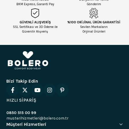
BKM Express, Garanti Pay
Gönderim
GÜVENLİ ALIŞVERİŞ
%100 ORİJİNAL ÜRÜN GARANTİSİ
SSL Sertifikası ve 3D Ödeme ile
Sevilen Markaların
Güvenilir Alışveriş
Orijinal Ürünleri
Bizi Takip Edin
HIZLI SİPARİŞ
0850 515 00 99
musterihizmetleri@bolero.com.tr
Müşteri Hizmetleri