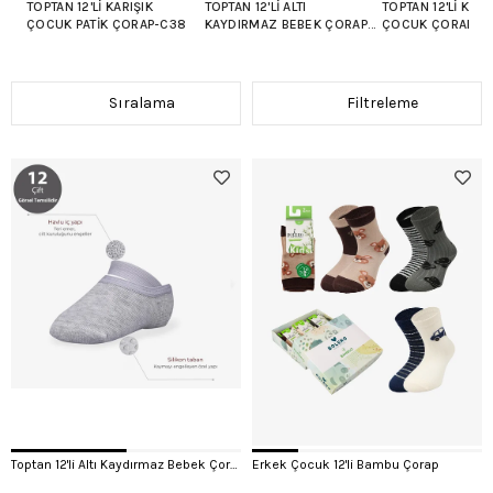
TOPTAN 12'LI KARIŞIK
TOPTAN 12'LI ALTI
TOPTAN 12'LI KAR
ÇOCUK PATIK ÇORAP-C38
KAYDIRMAZ BEBEK ÇORAP-
ÇOCUK ÇORABI-
C20
Sıralama
Filtreleme
Toptan 12'li Altı Kaydırmaz Bebek Çorap-C20
Erkek Çocuk 12'li Bambu Çorap